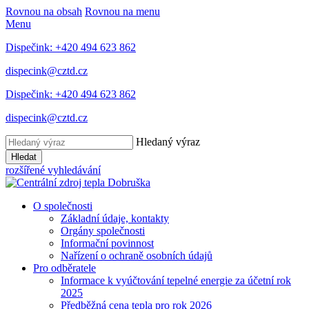
Rovnou na obsah
Rovnou na menu
Menu
Dispečink: +420 494 623 862
dispecink@cztd.cz
Dispečink: +420 494 623 862
dispecink@cztd.cz
Hledaný výraz
Hledat
rozšířené vyhledávání
O společnosti
Základní údaje, kontakty
Orgány společnosti
Informační povinnost
Nařízení o ochraně osobních údajů
Pro odběratele
Informace k vyúčtování tepelné energie za účetní rok
2025
Předběžná cena tepla pro rok 2026