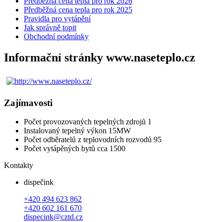
Předběžná cena tepla pro rok 2026
Předběžná cena tepla pro rok 2025
Pravidla pro vytápění
Jak správně topit
Obchodní podmínky
Informační stránky www.naseteplo.cz
Zajímavosti
Počet provozovaných tepelných zdrojů
1
Instalovaný tepelný výkon
15MW
Počet odběratelů z teplovodních rozvodů
95
Počet vytápěných bytů
cca 1500
Kontakty
dispečink
+420 494 623 862
+420 602 161 670
dispecink
@cztd.cz