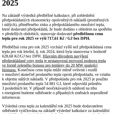
2025
Na základě výsledků předběžné kalkulace, při zohlednění
předpokládaných ekonomicky oprávněných nákladů (proměnných
i stálých), přiměřeného zisku a předpokládaného množství tepla,
které dodavatel předpokládá, že bude dodáno s ohledem na spotřebu
v předešlých obdobích, stanovuje dodavatel
předběžnou cenu
tepla pro rok 2025 ve výši 717,61 Kč / GJ bez DPH.
Předběžná cena pro rok 2025 vychází vyšší než předpokládaná cena
tepla pro rok letošní, tj. rok 2024, která byla stanovena v hodnotě
628,68 Kč/GJ bez DPH.
Hlavním důvodem navýšení
předpokládané ceny tepla je nestanovená provozní podpora tepla
ve formě zeleného bonusu pro teplárny do 20 MW spalující
biomasu.
Konečnou cenu tepla může mírně ovlivnit i rozdíl
v množství skutečně prodaného tepla oproti předpokladu, ve vztahu
k objemu stálých nákladů. V předpokladu pro rok 2025 je použito
množství prodaného tepla 54 881 GJ, které odpovídá průměru
3 posledních let. V případě neočekávaných událostí na trhu
s energiemi budeme odběratele o případných změnách neprodleně
informovat.
Výsledná cena tepla za kalendářní rok 2025 bude dodavatelem
odběrateli vyúčtována na základě výsledné kalkulace za kalendářní